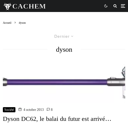
Accueil
dyson
Dernier
dyson
Société
4 octobre 2013
8
Dyson DC62, le balai du futur est arrivé…