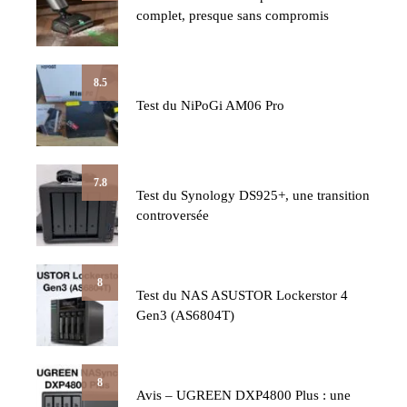
complet, presque sans compromis
8.5
Test du NiPoGi AM06 Pro
7.8
Test du Synology DS925+, une transition
controversée
8
Test du NAS ASUSTOR Lockerstor 4
Gen3 (AS6804T)
8
Avis – UGREEN DXP4800 Plus : une