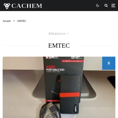
Accueil
EMTEC
Aléatoire
EMTEC
8