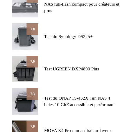
NAS full-flash compact pour créateurs et
pros
7.8
Test du Synology DS225+
7.9
Test UGREEN DXP4800 Plus
7.3
Test du QNAP TS-432X : un NAS 4
baies 10 GbE accessible et performant
7.9
MOVA X4 Pro : un aspirateur laveur