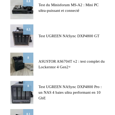
8.8
Test du Minisforum MS-A2 : Mini PC
ultra-puissant et connecté
8.3
Test UGREEN NASync DXP4800 GT
8
ASUSTOR AS6704T v2 : test complet du
Lockerstor 4 Gen2+
8
Test UGREEN NASync DXP4800 Pro :
un NAS 4 baies ultra performant en 10
GbE
8.1