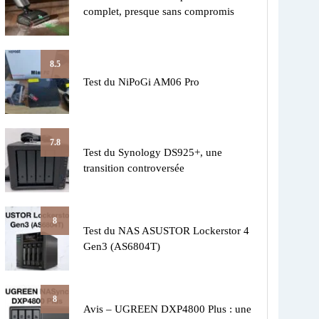
complet, presque sans compromis
8.5
Test du NiPoGi AM06 Pro
7.8
Test du Synology DS925+, une
transition controversée
8
Test du NAS ASUSTOR Lockerstor 4
Gen3 (AS6804T)
8
Avis – UGREEN DXP4800 Plus : une