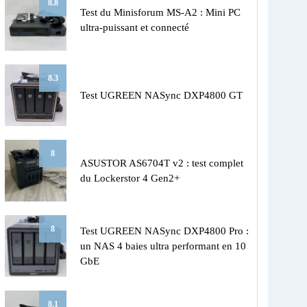
8.8
Test du Minisforum MS-A2 : Mini PC
ultra-puissant et connecté
8.3
Test UGREEN NASync DXP4800 GT
8
ASUSTOR AS6704T v2 : test complet
du Lockerstor 4 Gen2+
8
Test UGREEN NASync DXP4800 Pro :
un NAS 4 baies ultra performant en 10
GbE
8.1