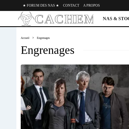
★ FORUM DES NAS ★
CONTACT
A PROPOS
NAS & ST
Accueil
Engrenages
Engrenages