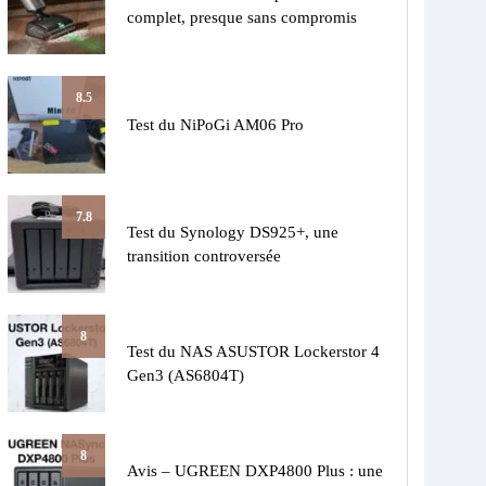
complet, presque sans compromis
8.5
Test du NiPoGi AM06 Pro
7.8
Test du Synology DS925+, une
transition controversée
8
Test du NAS ASUSTOR Lockerstor 4
Gen3 (AS6804T)
8
Avis – UGREEN DXP4800 Plus : une