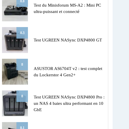
8.8
Test du Minisforum MS-A2 : Mini PC
ultra-puissant et connecté
8.3
Test UGREEN NASync DXP4800 GT
8
ASUSTOR AS6704T v2 : test complet
du Lockerstor 4 Gen2+
8
Test UGREEN NASync DXP4800 Pro :
un NAS 4 baies ultra performant en 10
GbE
8.1