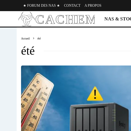
★ FORUM DES NAS ★
CONTACT
A PROPOS
NAS & ST
Accueil
été
été