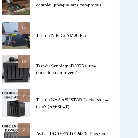
complet, presque sans compromis
8.5
Test du NiPoGi AM06 Pro
7.8
Test du Synology DS925+, une
transition controversée
8
Test du NAS ASUSTOR Lockerstor 4
Gen3 (AS6804T)
8
Avis – UGREEN DXP4800 Plus : une