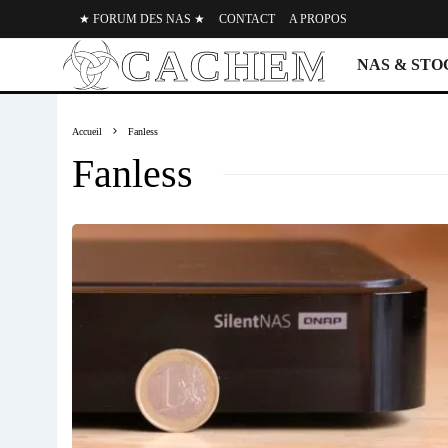
★ FORUM DES NAS ★
CONTACT
A PROPOS
NAS & ST
Accueil
Fanless
Fanless