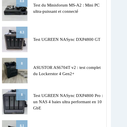
8.8
Test du Minisforum MS-A2 : Mini PC
ultra-puissant et connecté
8.3
Test UGREEN NASync DXP4800 GT
8
ASUSTOR AS6704T v2 : test complet
du Lockerstor 4 Gen2+
8
Test UGREEN NASync DXP4800 Pro :
un NAS 4 baies ultra performant en 10
GbE
8.1