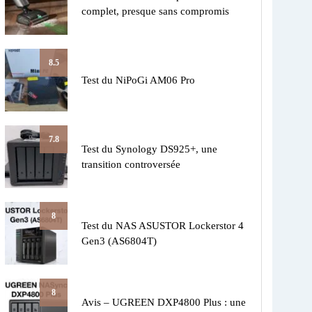
complet, presque sans compromis
8.5
Test du NiPoGi AM06 Pro
7.8
Test du Synology DS925+, une
transition controversée
8
Test du NAS ASUSTOR Lockerstor 4
Gen3 (AS6804T)
8
Avis – UGREEN DXP4800 Plus : une