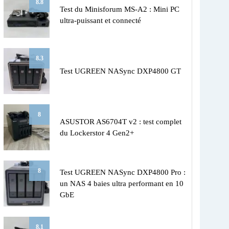
8.8
Test du Minisforum MS-A2 : Mini PC
ultra-puissant et connecté
8.3
Test UGREEN NASync DXP4800 GT
8
ASUSTOR AS6704T v2 : test complet
du Lockerstor 4 Gen2+
8
Test UGREEN NASync DXP4800 Pro :
un NAS 4 baies ultra performant en 10
GbE
8.1