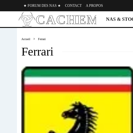
★ FORUM DES NAS ★
CONTACT
A PROPOS
NAS & ST
Accueil
Ferrari
Ferrari