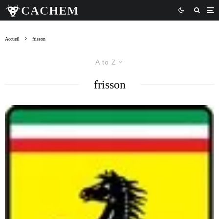
Accueil
frisson
A to Z
frisson