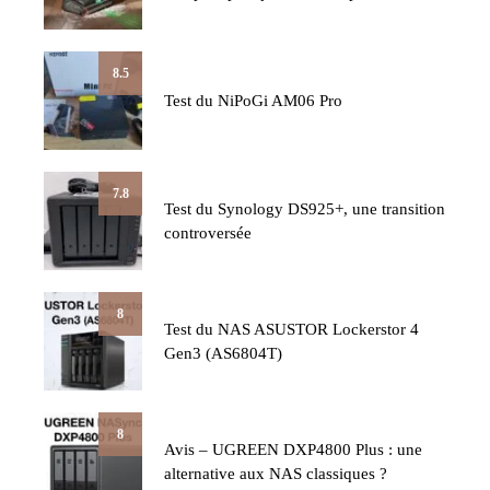
8.5
Test du NiPoGi AM06 Pro
7.8
Test du Synology DS925+, une transition
controversée
8
Test du NAS ASUSTOR Lockerstor 4
Gen3 (AS6804T)
8
Avis – UGREEN DXP4800 Plus : une
alternative aux NAS classiques ?