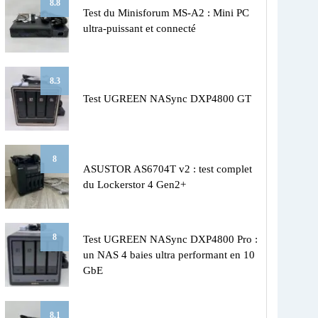
8.8
Test du Minisforum MS-A2 : Mini PC
ultra-puissant et connecté
8.3
Test UGREEN NASync DXP4800 GT
8
ASUSTOR AS6704T v2 : test complet
du Lockerstor 4 Gen2+
8
Test UGREEN NASync DXP4800 Pro :
un NAS 4 baies ultra performant en 10
GbE
8.1