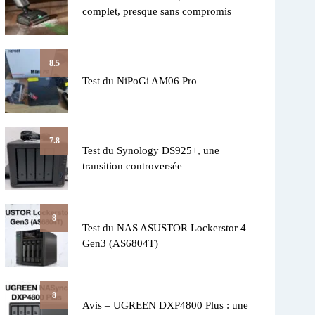
complet, presque sans compromis
8.5
Test du NiPoGi AM06 Pro
7.8
Test du Synology DS925+, une
transition controversée
8
Test du NAS ASUSTOR Lockerstor 4
Gen3 (AS6804T)
8
Avis – UGREEN DXP4800 Plus : une