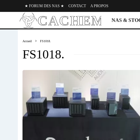
★ FORUM DES NAS ★
CONTACT
A PROPOS
NAS & ST
Accueil
FS1018.
FS1018.