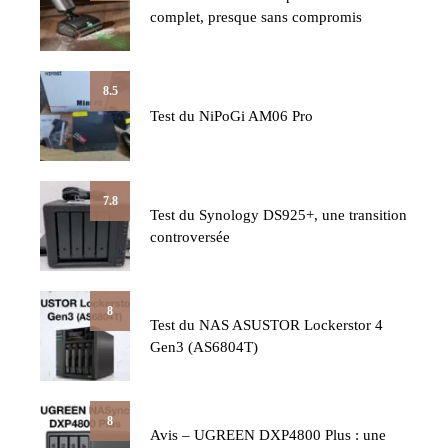
complet, presque sans compromis
8.5
Test du NiPoGi AM06 Pro
7.8
Test du Synology DS925+, une transition
controversée
8
Test du NAS ASUSTOR Lockerstor 4
Gen3 (AS6804T)
8
Avis – UGREEN DXP4800 Plus : une