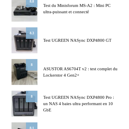
8.8
Test du Minisforum MS-A2 : Mini PC
ultra-puissant et connecté
8.3
Test UGREEN NASync DXP4800 GT
8
ASUSTOR AS6704T v2 : test complet du
Lockerstor 4 Gen2+
8
Test UGREEN NASync DXP4800 Pro :
un NAS 4 baies ultra performant en 10
GbE
8.1