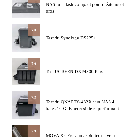
NAS full-flash compact pour créateurs et
pros
7.8
Test du Synology DS225+
7.9
Test UGREEN DXP4800 Plus
7.3
Test du QNAP TS-432X : un NAS 4
baies 10 GbE accessible et performant
7.9
MOVA X4 Pro : un aspirateur laveur