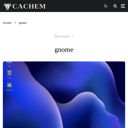
Accueil
gnome
Dernier
gnome