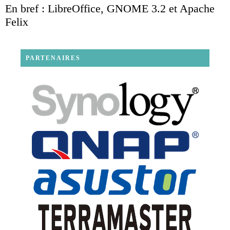
En bref : LibreOffice, GNOME 3.2 et Apache
Felix
PARTENAIRES