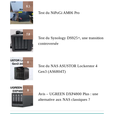
8.5
Test du NiPoGi AM06 Pro
7.8
Test du Synology DS925+, une transition
controversée
8
Test du NAS ASUSTOR Lockerstor 4
Gen3 (AS6804T)
8
Avis – UGREEN DXP4800 Plus : une
alternative aux NAS classiques ?