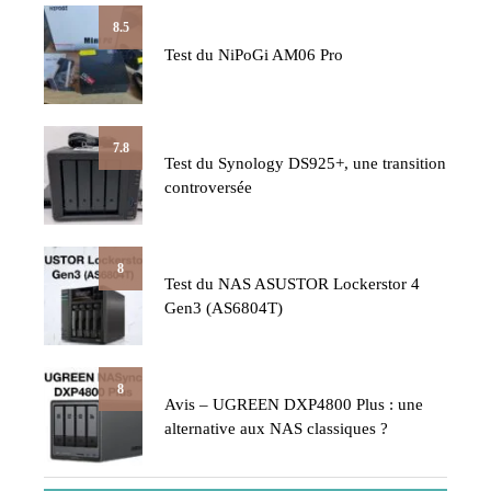
8.5
Test du NiPoGi AM06 Pro
7.8
Test du Synology DS925+, une transition
controversée
8
Test du NAS ASUSTOR Lockerstor 4
Gen3 (AS6804T)
8
Avis – UGREEN DXP4800 Plus : une
alternative aux NAS classiques ?