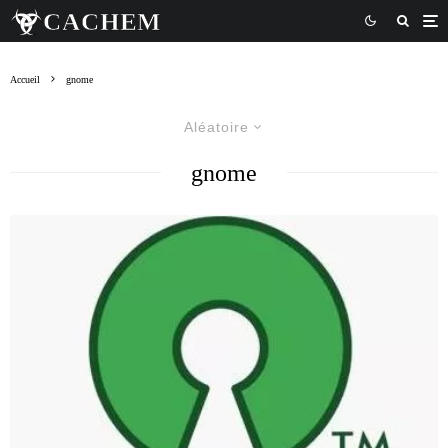
Accueil
gnome
Aléatoire
gnome