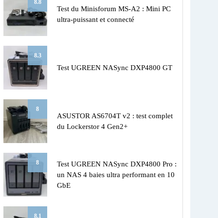
8.8
Test du Minisforum MS-A2 : Mini PC
ultra-puissant et connecté
8.3
Test UGREEN NASync DXP4800 GT
8
ASUSTOR AS6704T v2 : test complet
du Lockerstor 4 Gen2+
8
Test UGREEN NASync DXP4800 Pro :
un NAS 4 baies ultra performant en 10
GbE
8.1