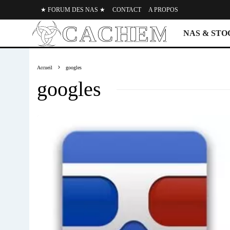
★ FORUM DES NAS ★
CONTACT
A PROPOS
NAS & ST
Accueil
googles
googles