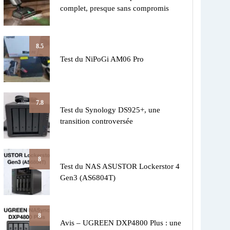
complet, presque sans compromis
8.5
Test du NiPoGi AM06 Pro
7.8
Test du Synology DS925+, une
transition controversée
8
Test du NAS ASUSTOR Lockerstor 4
Gen3 (AS6804T)
8
Avis – UGREEN DXP4800 Plus : une