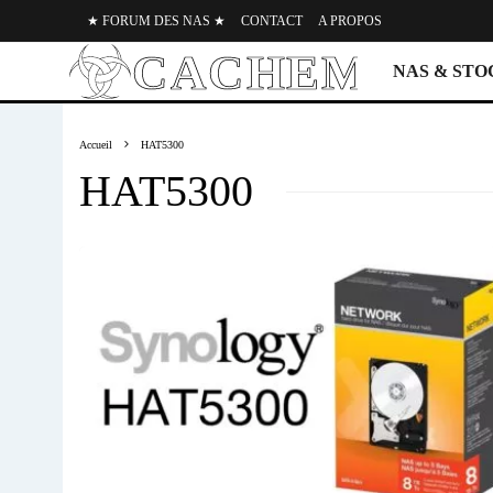
★ FORUM DES NAS ★
CONTACT
A PROPOS
NAS & ST
Accueil
HAT5300
HAT5300