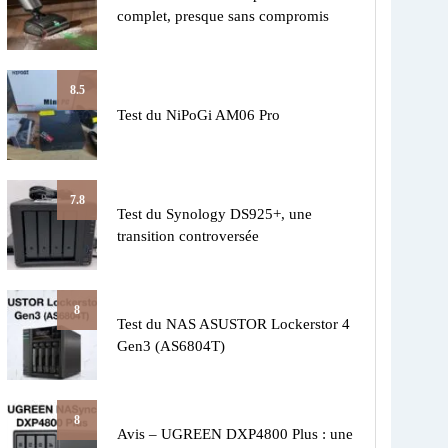
complet, presque sans compromis
8.5
Test du NiPoGi AM06 Pro
7.8
Test du Synology DS925+, une
transition controversée
8
Test du NAS ASUSTOR Lockerstor 4
Gen3 (AS6804T)
8
Avis – UGREEN DXP4800 Plus : une