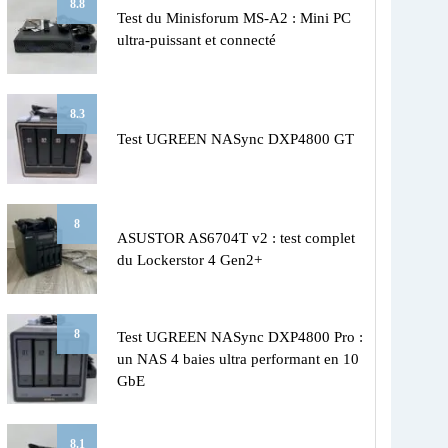
8.8
Test du Minisforum MS-A2 : Mini PC
ultra-puissant et connecté
8.3
Test UGREEN NASync DXP4800 GT
8
ASUSTOR AS6704T v2 : test complet
du Lockerstor 4 Gen2+
8
Test UGREEN NASync DXP4800 Pro :
un NAS 4 baies ultra performant en 10
GbE
8.1