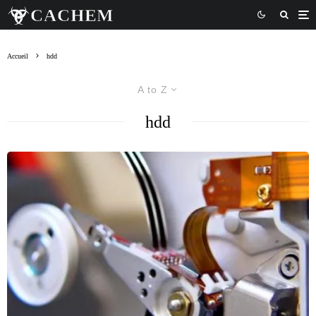
Accueil
hdd
A to Z
hdd