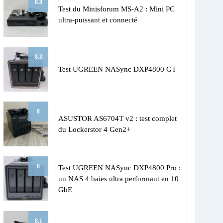
8.8
Test du Minisforum MS-A2 : Mini PC
ultra-puissant et connecté
8.3
Test UGREEN NASync DXP4800 GT
8
ASUSTOR AS6704T v2 : test complet
du Lockerstor 4 Gen2+
8
Test UGREEN NASync DXP4800 Pro :
un NAS 4 baies ultra performant en 10
GbE
8.1