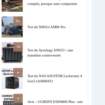
complet, presque sans compromis
8.5
Test du NiPoGi AM06 Pro
7.8
Test du Synology DS925+, une
transition controversée
8
Test du NAS ASUSTOR Lockerstor 4
Gen3 (AS6804T)
8
Avis – UGREEN DXP4800 Plus : une