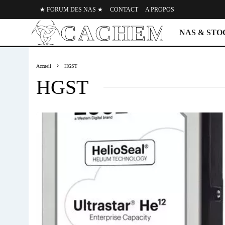
★ FORUM DES NAS ★
CONTACT
A PROPOS
NAS & ST
Accueil
HGST
HGST