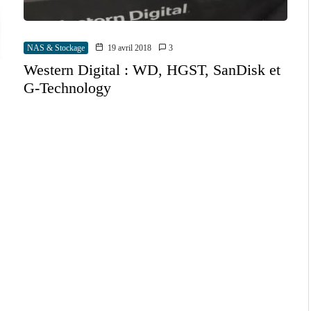
NAS & Stockage
19 avril 2018
3
Western Digital : WD, HGST, SanDisk et
G-Technology