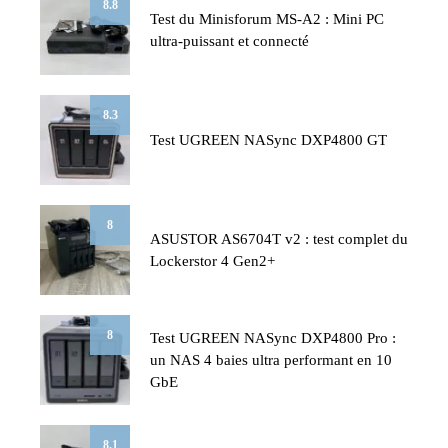
8.8
Test du Minisforum MS-A2 : Mini PC
ultra-puissant et connecté
8.3
Test UGREEN NASync DXP4800 GT
8
ASUSTOR AS6704T v2 : test complet du
Lockerstor 4 Gen2+
8
Test UGREEN NASync DXP4800 Pro :
un NAS 4 baies ultra performant en 10
GbE
8.1