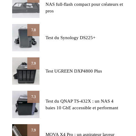
NAS full-flash compact pour créateurs et
pros
7.8
Test du Synology DS225+
7.9
Test UGREEN DXP4800 Plus
7.3
Test du QNAP TS-432X : un NAS 4
baies 10 GbE accessible et performant
7.9
MOVA X4 Pro : un aspirateur laveur