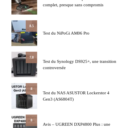
complet, presque sans compromis
8.5
Test du NiPoGi AM06 Pro
7.8
Test du Synology DS925+, une transition
controversée
8
Test du NAS ASUSTOR Lockerstor 4
Gen3 (AS6804T)
8
Avis – UGREEN DXP4800 Plus : une