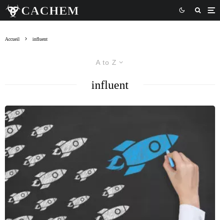
Accueil
influent
A to Z
influent