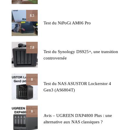
8.5
Test du NiPoGi AM06 Pro
7.8
Test du Synology DS925+, une transition
controversée
8
Test du NAS ASUSTOR Lockerstor 4
Gen3 (AS6804T)
8
Avis – UGREEN DXP4800 Plus : une
alternative aux NAS classiques ?