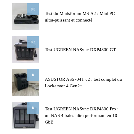
8.8
Test du Minisforum MS-A2 : Mini PC
ultra-puissant et connecté
8.3
Test UGREEN NASync DXP4800 GT
8
ASUSTOR AS6704T v2 : test complet du
Lockerstor 4 Gen2+
8
Test UGREEN NASync DXP4800 Pro :
un NAS 4 baies ultra performant en 10
GbE