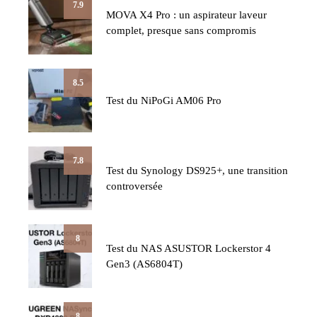
7.9
MOVA X4 Pro : un aspirateur laveur
complet, presque sans compromis
8.5
Test du NiPoGi AM06 Pro
7.8
Test du Synology DS925+, une transition
controversée
8
Test du NAS ASUSTOR Lockerstor 4
Gen3 (AS6804T)
8