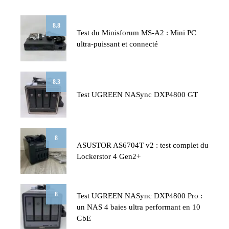
8.8
Test du Minisforum MS-A2 : Mini PC
ultra-puissant et connecté
8.3
Test UGREEN NASync DXP4800 GT
8
ASUSTOR AS6704T v2 : test complet du
Lockerstor 4 Gen2+
8
Test UGREEN NASync DXP4800 Pro :
un NAS 4 baies ultra performant en 10
GbE