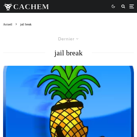
Accueil
jail break
Dernier
jail break