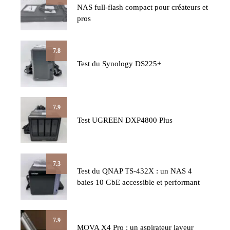
NAS full-flash compact pour créateurs et
pros
7.8
Test du Synology DS225+
7.9
Test UGREEN DXP4800 Plus
7.3
Test du QNAP TS-432X : un NAS 4
baies 10 GbE accessible et performant
7.9
MOVA X4 Pro : un aspirateur laveur