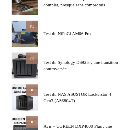
complet, presque sans compromis
8.5
Test du NiPoGi AM06 Pro
7.8
Test du Synology DS925+, une transition
controversée
8
Test du NAS ASUSTOR Lockerstor 4
Gen3 (AS6804T)
8
Avis – UGREEN DXP4800 Plus : une