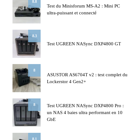
8.8
Test du Minisforum MS-A2 : Mini PC
ultra-puissant et connecté
8.3
Test UGREEN NASync DXP4800 GT
8
ASUSTOR AS6704T v2 : test complet du
Lockerstor 4 Gen2+
8
Test UGREEN NASync DXP4800 Pro :
un NAS 4 baies ultra performant en 10
GbE
8.1