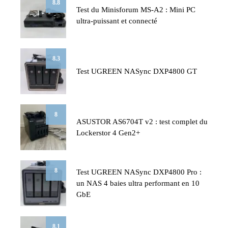
8.8
Test du Minisforum MS-A2 : Mini PC
ultra-puissant et connecté
8.3
Test UGREEN NASync DXP4800 GT
8
ASUSTOR AS6704T v2 : test complet du
Lockerstor 4 Gen2+
8
Test UGREEN NASync DXP4800 Pro :
un NAS 4 baies ultra performant en 10
GbE
8.1