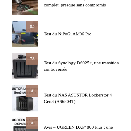
complet, presque sans compromis
8.5
Test du NiPoGi AM06 Pro
7.8
Test du Synology DS925+, une transition
controversée
8
Test du NAS ASUSTOR Lockerstor 4
Gen3 (AS6804T)
8
Avis – UGREEN DXP4800 Plus : une