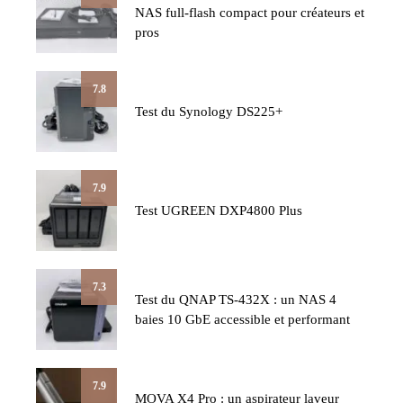
NAS full-flash compact pour créateurs et
pros
7.8
Test du Synology DS225+
7.9
Test UGREEN DXP4800 Plus
7.3
Test du QNAP TS-432X : un NAS 4
baies 10 GbE accessible et performant
7.9
MOVA X4 Pro : un aspirateur laveur