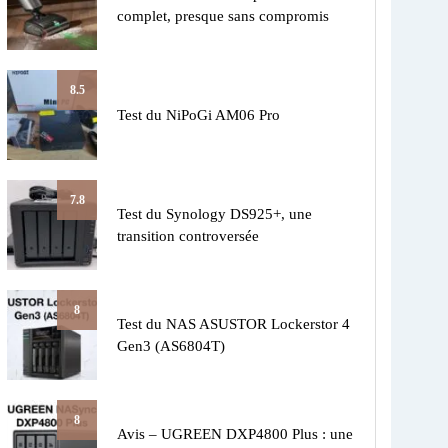
complet, presque sans compromis
8.5
Test du NiPoGi AM06 Pro
7.8
Test du Synology DS925+, une
transition controversée
8
Test du NAS ASUSTOR Lockerstor 4
Gen3 (AS6804T)
8
Avis – UGREEN DXP4800 Plus : une