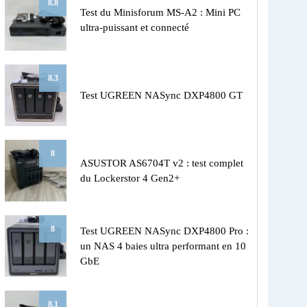
8.8
Test du Minisforum MS-A2 : Mini PC
ultra-puissant et connecté
8.3
Test UGREEN NASync DXP4800 GT
8
ASUSTOR AS6704T v2 : test complet
du Lockerstor 4 Gen2+
8
Test UGREEN NASync DXP4800 Pro :
un NAS 4 baies ultra performant en 10
GbE
8.1