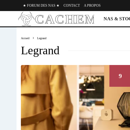
★ FORUM DES NAS ★
CONTACT
A PROPOS
NAS & ST
Accueil
Legrand
Legrand
9