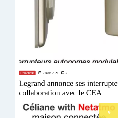
Domotique
2 mars 2021
3
Legrand annonce ses interrupteu
collaboration avec le CEA
9