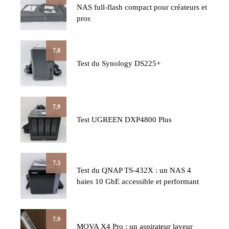
NAS full-flash compact pour créateurs et
pros
7.8
Test du Synology DS225+
7.9
Test UGREEN DXP4800 Plus
7.3
Test du QNAP TS-432X : un NAS 4
baies 10 GbE accessible et performant
7.9
MOVA X4 Pro : un aspirateur laveur