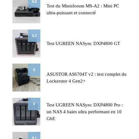
8.8
Test du Minisforum MS-A2 : Mini PC
ultra-puissant et connecté
8.3
Test UGREEN NASync DXP4800 GT
8
ASUSTOR AS6704T v2 : test complet du
Lockerstor 4 Gen2+
8
Test UGREEN NASync DXP4800 Pro :
un NAS 4 baies ultra performant en 10
GbE
8.1