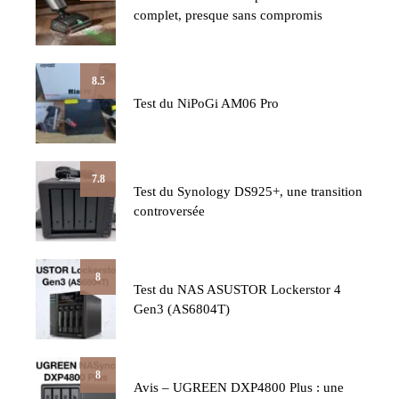
complet, presque sans compromis
8.5
Test du NiPoGi AM06 Pro
7.8
Test du Synology DS925+, une transition
controversée
8
Test du NAS ASUSTOR Lockerstor 4
Gen3 (AS6804T)
8
Avis – UGREEN DXP4800 Plus : une