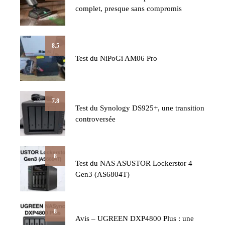
complet, presque sans compromis
8.5
Test du NiPoGi AM06 Pro
7.8
Test du Synology DS925+, une transition
controversée
8
Test du NAS ASUSTOR Lockerstor 4
Gen3 (AS6804T)
8
Avis – UGREEN DXP4800 Plus : une