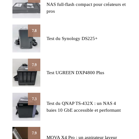
NAS full-flash compact pour créateurs et
pros
7.8
Test du Synology DS225+
7.9
Test UGREEN DXP4800 Plus
7.3
Test du QNAP TS-432X : un NAS 4
baies 10 GbE accessible et performant
7.9
MOVA X4 Pro : un aspirateur laveur