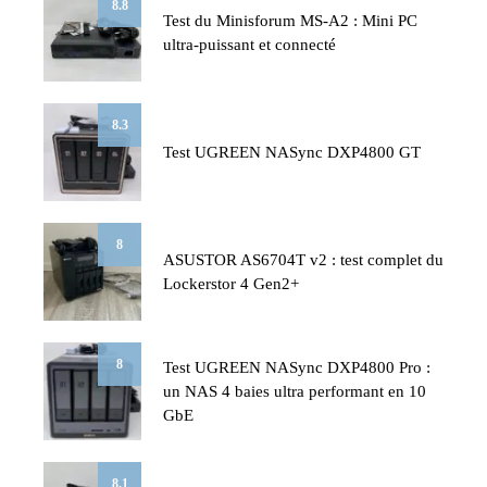
8.8
Test du Minisforum MS-A2 : Mini PC
ultra-puissant et connecté
8.3
Test UGREEN NASync DXP4800 GT
8
ASUSTOR AS6704T v2 : test complet du
Lockerstor 4 Gen2+
8
Test UGREEN NASync DXP4800 Pro :
un NAS 4 baies ultra performant en 10
GbE
8.1