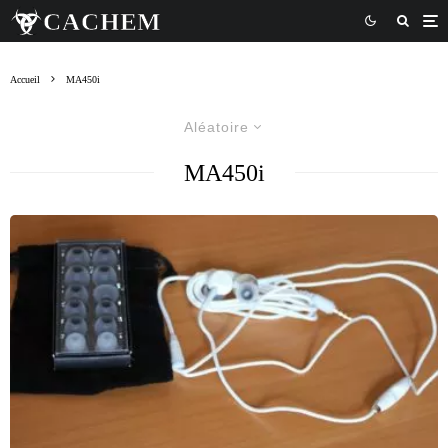
Accueil
MA450i
Aléatoire
MA450i