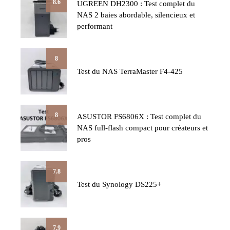
8.6
UGREEN DH2300 : Test complet du
NAS 2 baies abordable, silencieux et
performant
8
Test du NAS TerraMaster F4-425
8
ASUSTOR FS6806X : Test complet du
NAS full-flash compact pour créateurs et
pros
7.8
Test du Synology DS225+
7.9