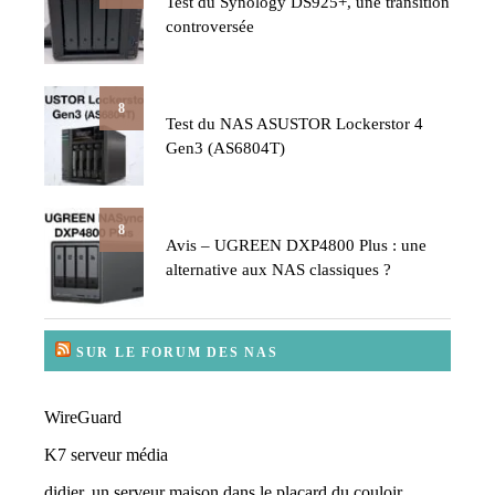
Test du Synology DS925+, une transition
controversée
8
Test du NAS ASUSTOR Lockerstor 4
Gen3 (AS6804T)
8
Avis – UGREEN DXP4800 Plus : une
alternative aux NAS classiques ?
SUR LE FORUM DES NAS
WireGuard
K7 serveur média
didier, un serveur maison dans le placard du couloir