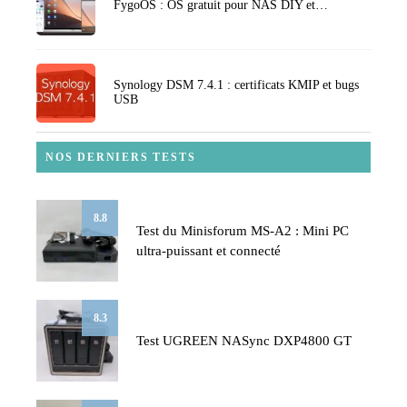
FygoOS : OS gratuit pour NAS DIY et…
Synology DSM 7.4.1 : certificats KMIP et bugs
USB
NOS DERNIERS TESTS
8.8
Test du Minisforum MS-A2 : Mini PC
ultra-puissant et connecté
8.3
Test UGREEN NASync DXP4800 GT