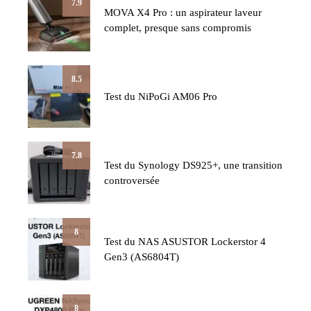
7.9
MOVA X4 Pro : un aspirateur laveur
complet, presque sans compromis
8.5
Test du NiPoGi AM06 Pro
7.8
Test du Synology DS925+, une transition
controversée
8
Test du NAS ASUSTOR Lockerstor 4
Gen3 (AS6804T)
8