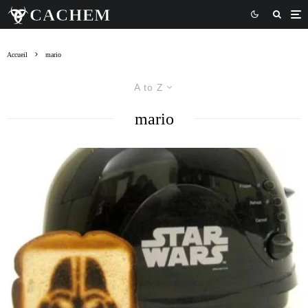
Accueil
mario
A to Z
mario