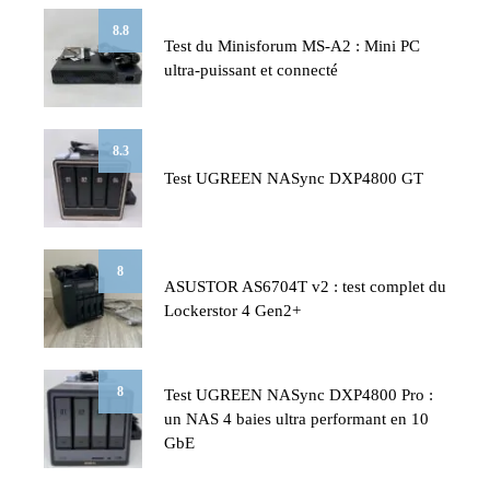
8.8
Test du Minisforum MS-A2 : Mini PC
ultra-puissant et connecté
8.3
Test UGREEN NASync DXP4800 GT
8
ASUSTOR AS6704T v2 : test complet du
Lockerstor 4 Gen2+
8
Test UGREEN NASync DXP4800 Pro :
un NAS 4 baies ultra performant en 10
GbE