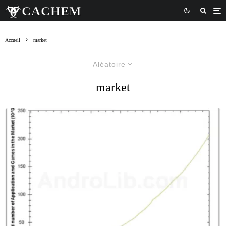
Accueil
market
Aléatoire
market