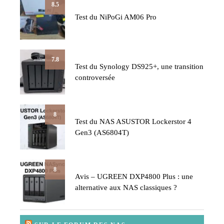
8.5
Test du NiPoGi AM06 Pro
7.8
Test du Synology DS925+, une transition
controversée
8
Test du NAS ASUSTOR Lockerstor 4
Gen3 (AS6804T)
8
Avis – UGREEN DXP4800 Plus : une
alternative aux NAS classiques ?