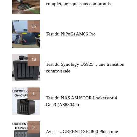
complet, presque sans compromis
8.5
Test du NiPoGi AM06 Pro
7.8
Test du Synology DS925+, une transition
controversée
8
Test du NAS ASUSTOR Lockerstor 4
Gen3 (AS6804T)
8
Avis – UGREEN DXP4800 Plus : une