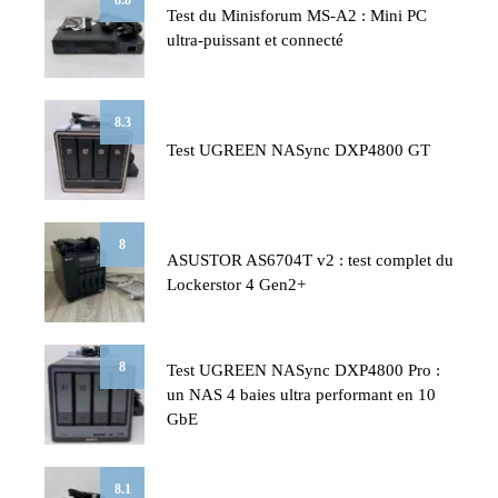
8.8
Test du Minisforum MS-A2 : Mini PC
ultra-puissant et connecté
8.3
Test UGREEN NASync DXP4800 GT
8
ASUSTOR AS6704T v2 : test complet du
Lockerstor 4 Gen2+
8
Test UGREEN NASync DXP4800 Pro :
un NAS 4 baies ultra performant en 10
GbE
8.1