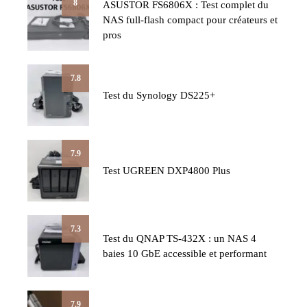
8
ASUSTOR FS6806X : Test complet du
NAS full-flash compact pour créateurs et
pros
7.8
Test du Synology DS225+
7.9
Test UGREEN DXP4800 Plus
7.3
Test du QNAP TS-432X : un NAS 4
baies 10 GbE accessible et performant
7.9