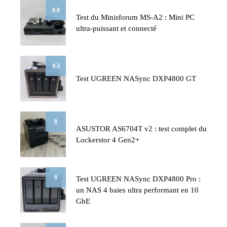
8.8
Test du Minisforum MS-A2 : Mini PC
ultra-puissant et connecté
8.3
Test UGREEN NASync DXP4800 GT
8
ASUSTOR AS6704T v2 : test complet du
Lockerstor 4 Gen2+
8
Test UGREEN NASync DXP4800 Pro :
un NAS 4 baies ultra performant en 10
GbE