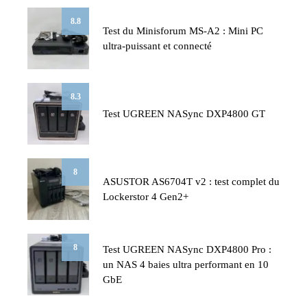
8.8
Test du Minisforum MS-A2 : Mini PC
ultra-puissant et connecté
8.3
Test UGREEN NASync DXP4800 GT
8
ASUSTOR AS6704T v2 : test complet du
Lockerstor 4 Gen2+
8
Test UGREEN NASync DXP4800 Pro :
un NAS 4 baies ultra performant en 10
GbE