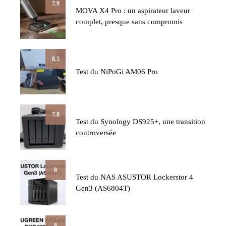
7.9
MOVA X4 Pro : un aspirateur laveur
complet, presque sans compromis
8.5
Test du NiPoGi AM06 Pro
7.8
Test du Synology DS925+, une transition
controversée
8
Test du NAS ASUSTOR Lockerstor 4
Gen3 (AS6804T)
8