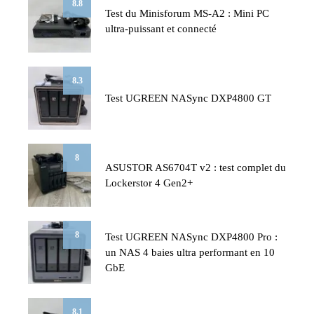
8.8
Test du Minisforum MS-A2 : Mini PC
ultra-puissant et connecté
8.3
Test UGREEN NASync DXP4800 GT
8
ASUSTOR AS6704T v2 : test complet du
Lockerstor 4 Gen2+
8
Test UGREEN NASync DXP4800 Pro :
un NAS 4 baies ultra performant en 10
GbE
8.1