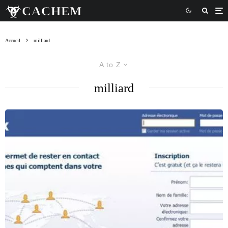
Accueil
milliard
A to Z
milliard