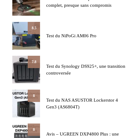
complet, presque sans compromis
8.5
Test du NiPoGi AM06 Pro
7.8
Test du Synology DS925+, une transition
controversée
8
Test du NAS ASUSTOR Lockerstor 4
Gen3 (AS6804T)
8
Avis – UGREEN DXP4800 Plus : une