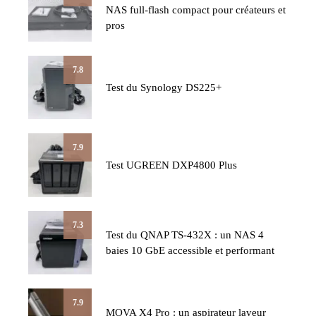
NAS full-flash compact pour créateurs et
pros
7.8
Test du Synology DS225+
7.9
Test UGREEN DXP4800 Plus
7.3
Test du QNAP TS-432X : un NAS 4
baies 10 GbE accessible et performant
7.9
MOVA X4 Pro : un aspirateur laveur