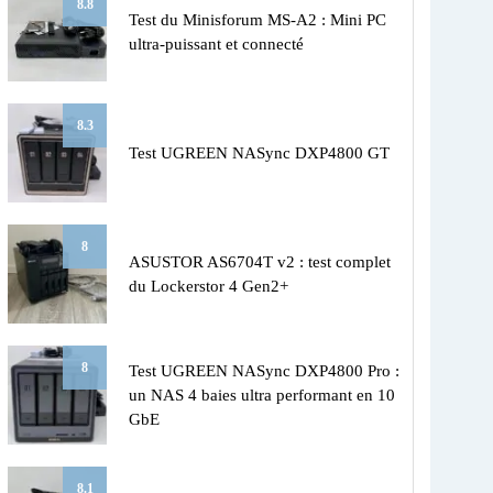
8.8
Test du Minisforum MS-A2 : Mini PC
ultra-puissant et connecté
8.3
Test UGREEN NASync DXP4800 GT
8
ASUSTOR AS6704T v2 : test complet
du Lockerstor 4 Gen2+
8
Test UGREEN NASync DXP4800 Pro :
un NAS 4 baies ultra performant en 10
GbE
8.1