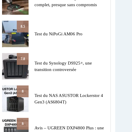
complet, presque sans compromis
8.5
Test du NiPoGi AM06 Pro
7.8
Test du Synology DS925+, une
transition controversée
8
Test du NAS ASUSTOR Lockerstor 4
Gen3 (AS6804T)
8
Avis – UGREEN DXP4800 Plus : une