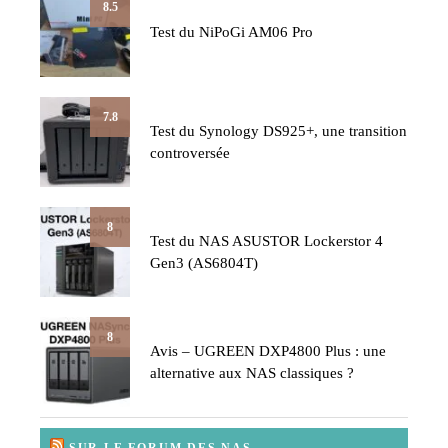
8.5
Test du NiPoGi AM06 Pro
7.8
Test du Synology DS925+, une transition
controversée
8
Test du NAS ASUSTOR Lockerstor 4
Gen3 (AS6804T)
8
Avis – UGREEN DXP4800 Plus : une
alternative aux NAS classiques ?