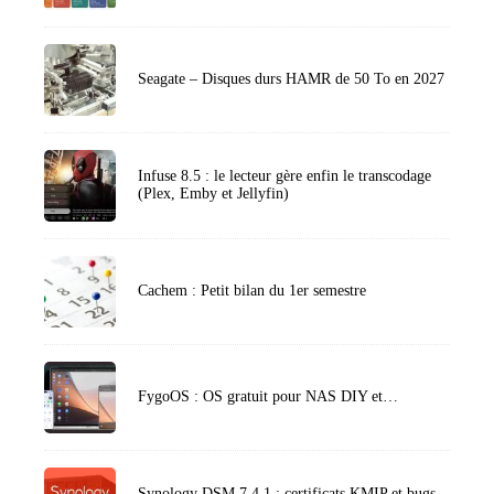
Seagate – Disques durs HAMR de 50 To en 2027
Infuse 8.5 : le lecteur gère enfin le transcodage
(Plex, Emby et Jellyfin)
Cachem : Petit bilan du 1er semestre
FygoOS : OS gratuit pour NAS DIY et…
Synology DSM 7.4.1 : certificats KMIP et bugs