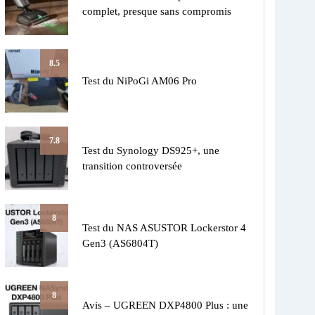
complet, presque sans compromis
8.5
Test du NiPoGi AM06 Pro
7.8
Test du Synology DS925+, une
transition controversée
8
Test du NAS ASUSTOR Lockerstor 4
Gen3 (AS6804T)
8
Avis – UGREEN DXP4800 Plus : une