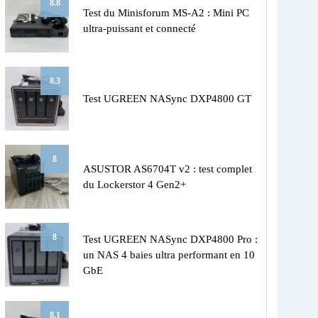
8.8
Test du Minisforum MS-A2 : Mini PC
ultra-puissant et connecté
8.3
Test UGREEN NASync DXP4800 GT
8
ASUSTOR AS6704T v2 : test complet
du Lockerstor 4 Gen2+
8
Test UGREEN NASync DXP4800 Pro :
un NAS 4 baies ultra performant en 10
GbE
8.1