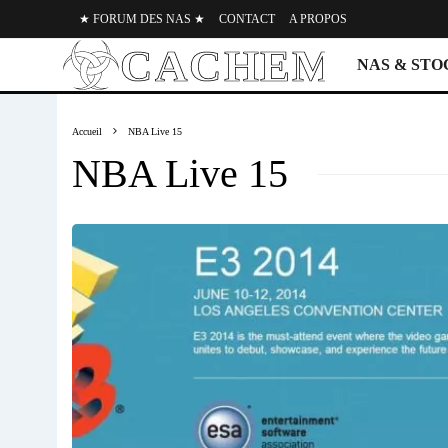
★ FORUM DES NAS ★
CONTACT
A PROPOS
NAS & ST
Accueil
NBA Live 15
NBA Live 15