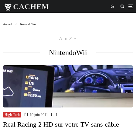
Accueil
NintendoWii
A to Z
NintendoWii
High-Tech
19 juin 2011
1
Real Racing 2 HD sur votre TV sans câble