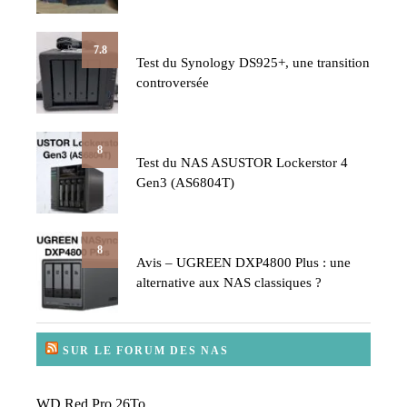
7.8
Test du Synology DS925+, une transition
controversée
8
Test du NAS ASUSTOR Lockerstor 4
Gen3 (AS6804T)
8
Avis – UGREEN DXP4800 Plus : une
alternative aux NAS classiques ?
SUR LE FORUM DES NAS
WD Red Pro 26To