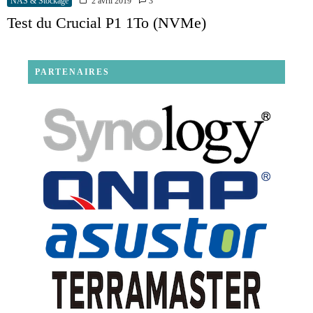
NAS & Stockage
2 avril 2019
3
Test du Crucial P1 1To (NVMe)
PARTENAIRES