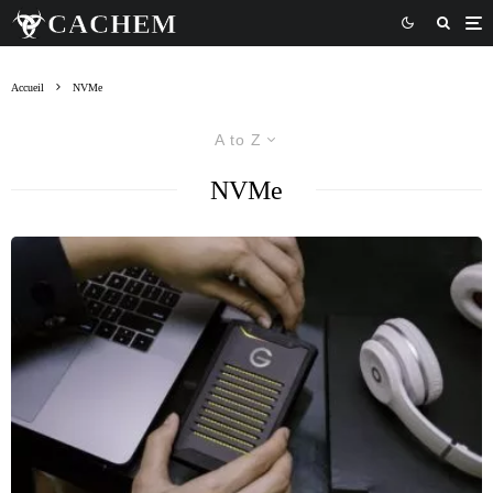
Accueil
NVMe
A to Z
NVMe