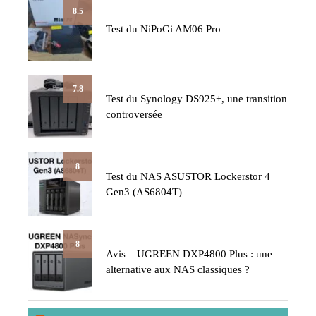
8.5
Test du NiPoGi AM06 Pro
7.8
Test du Synology DS925+, une transition
controversée
8
Test du NAS ASUSTOR Lockerstor 4
Gen3 (AS6804T)
8
Avis – UGREEN DXP4800 Plus : une
alternative aux NAS classiques ?