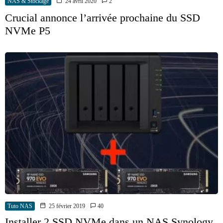
NAS & Stockage
24 avril 2020
2
Crucial annonce l’arrivée prochaine du SSD
NVMe P5
Tuto NAS
25 février 2019
40
Installer 2 SSD NVMe dans un NAS Synology