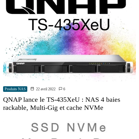
Produits NAS
22 avril 2022
6
QNAP lance le TS-435XeU : NAS 4 baies
rackable, Multi-Gig et cache NVMe