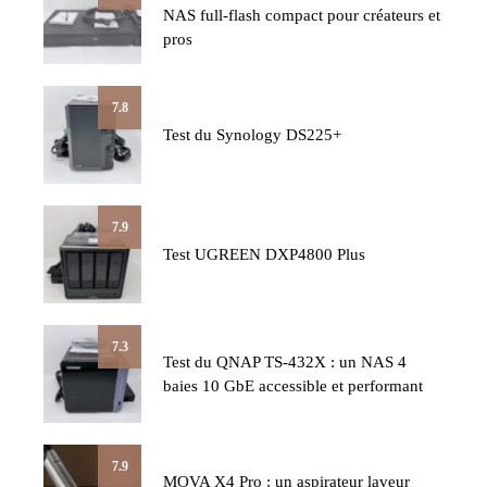
NAS full-flash compact pour créateurs et
pros
7.8
Test du Synology DS225+
7.9
Test UGREEN DXP4800 Plus
7.3
Test du QNAP TS-432X : un NAS 4
baies 10 GbE accessible et performant
7.9
MOVA X4 Pro : un aspirateur laveur