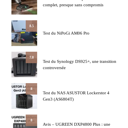
complet, presque sans compromis
8.5
Test du NiPoGi AM06 Pro
7.8
Test du Synology DS925+, une transition
controversée
8
Test du NAS ASUSTOR Lockerstor 4
Gen3 (AS6804T)
8
Avis – UGREEN DXP4800 Plus : une