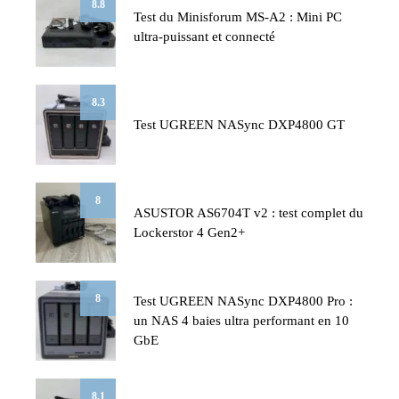
8.8
Test du Minisforum MS-A2 : Mini PC
ultra-puissant et connecté
8.3
Test UGREEN NASync DXP4800 GT
8
ASUSTOR AS6704T v2 : test complet du
Lockerstor 4 Gen2+
8
Test UGREEN NASync DXP4800 Pro :
un NAS 4 baies ultra performant en 10
GbE
8.1