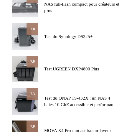
NAS full-flash compact pour créateurs et
pros
7.8
Test du Synology DS225+
7.9
Test UGREEN DXP4800 Plus
7.3
Test du QNAP TS-432X : un NAS 4
baies 10 GbE accessible et performant
7.9
MOVA X4 Pro : un aspirateur laveur