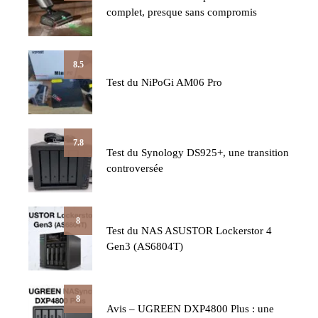
complet, presque sans compromis
8.5
Test du NiPoGi AM06 Pro
7.8
Test du Synology DS925+, une transition
controversée
8
Test du NAS ASUSTOR Lockerstor 4
Gen3 (AS6804T)
8
Avis – UGREEN DXP4800 Plus : une