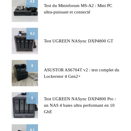
8.8
Test du Minisforum MS-A2 : Mini PC
ultra-puissant et connecté
8.3
Test UGREEN NASync DXP4800 GT
8
ASUSTOR AS6704T v2 : test complet du
Lockerstor 4 Gen2+
8
Test UGREEN NASync DXP4800 Pro :
un NAS 4 baies ultra performant en 10
GbE
8.1