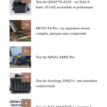
Test du QNAP TS-432X : un NAS 4
baies 10 GbE accessible et performant
7.9
MOVA X4 Pro : un aspirateur laveur
complet, presque sans compromis
8.5
Test du NiPoGi AM06 Pro
7.8
Test du Synology DS925+, une transition
controversée
8