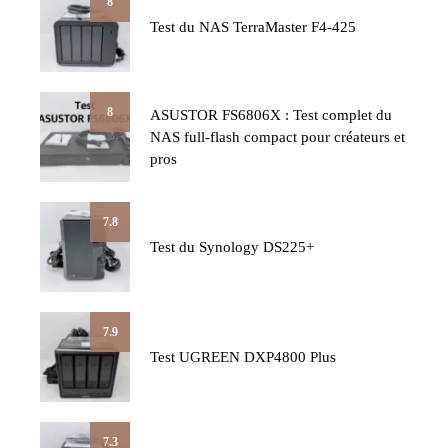
8
Test du NAS TerraMaster F4-425
8
ASUSTOR FS6806X : Test complet du
NAS full-flash compact pour créateurs et
pros
7.8
Test du Synology DS225+
7.9
Test UGREEN DXP4800 Plus
7.3