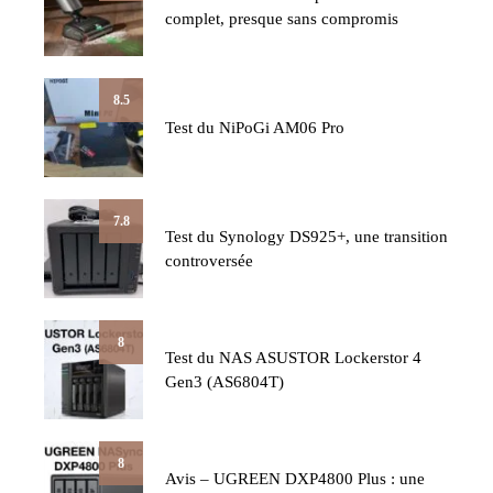
complet, presque sans compromis
8.5
Test du NiPoGi AM06 Pro
7.8
Test du Synology DS925+, une transition
controversée
8
Test du NAS ASUSTOR Lockerstor 4
Gen3 (AS6804T)
8
Avis – UGREEN DXP4800 Plus : une