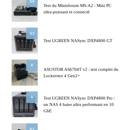
8.8
Test du Minisforum MS-A2 : Mini PC
ultra-puissant et connecté
8.3
Test UGREEN NASync DXP4800 GT
8
ASUSTOR AS6704T v2 : test complet du
Lockerstor 4 Gen2+
8
Test UGREEN NASync DXP4800 Pro :
un NAS 4 baies ultra performant en 10
GbE
8.1