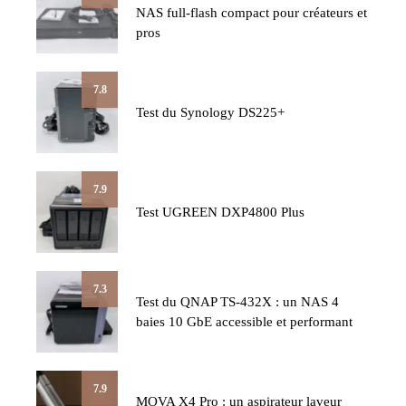
NAS full-flash compact pour créateurs et
pros
7.8
Test du Synology DS225+
7.9
Test UGREEN DXP4800 Plus
7.3
Test du QNAP TS-432X : un NAS 4
baies 10 GbE accessible et performant
7.9
MOVA X4 Pro : un aspirateur laveur