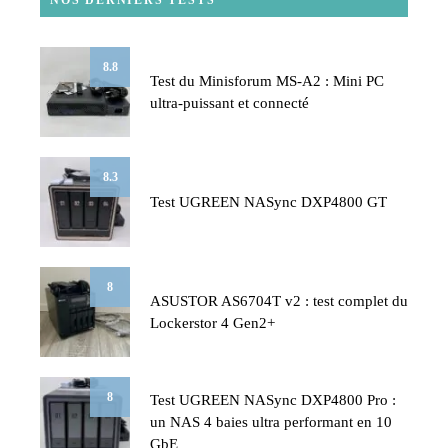
8.8
Test du Minisforum MS-A2 : Mini PC
ultra-puissant et connecté
8.3
Test UGREEN NASync DXP4800 GT
8
ASUSTOR AS6704T v2 : test complet du
Lockerstor 4 Gen2+
8
Test UGREEN NASync DXP4800 Pro :
un NAS 4 baies ultra performant en 10
GbE