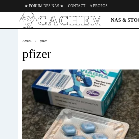
★ FORUM DES NAS ★
CONTACT
A PROPOS
NAS & ST
Accueil
pfizer
pfizer