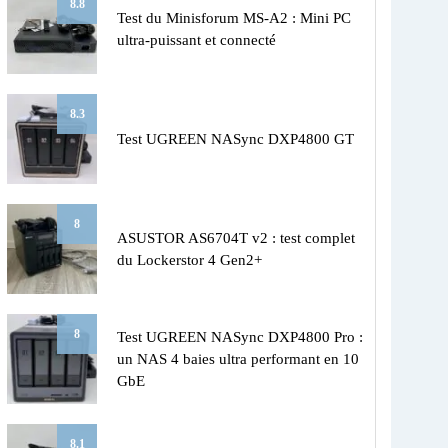
8.8
Test du Minisforum MS-A2 : Mini PC
ultra-puissant et connecté
8.3
Test UGREEN NASync DXP4800 GT
8
ASUSTOR AS6704T v2 : test complet
du Lockerstor 4 Gen2+
8
Test UGREEN NASync DXP4800 Pro :
un NAS 4 baies ultra performant en 10
GbE
8.1