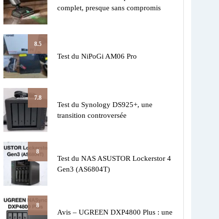
complet, presque sans compromis
8.5
Test du NiPoGi AM06 Pro
7.8
Test du Synology DS925+, une
transition controversée
8
Test du NAS ASUSTOR Lockerstor 4
Gen3 (AS6804T)
8
Avis – UGREEN DXP4800 Plus : une