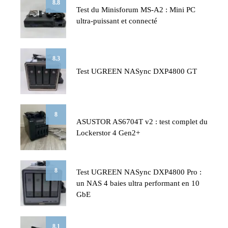
8.8
Test du Minisforum MS-A2 : Mini PC
ultra-puissant et connecté
8.3
Test UGREEN NASync DXP4800 GT
8
ASUSTOR AS6704T v2 : test complet du
Lockerstor 4 Gen2+
8
Test UGREEN NASync DXP4800 Pro :
un NAS 4 baies ultra performant en 10
GbE
8.1