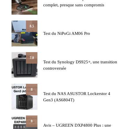
complet, presque sans compromis
8.5
Test du NiPoGi AM06 Pro
7.8
Test du Synology DS925+, une transition
controversée
8
Test du NAS ASUSTOR Lockerstor 4
Gen3 (AS6804T)
8
Avis – UGREEN DXP4800 Plus : une