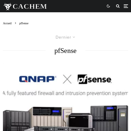
Accueil
pfSense
Dernier
pfSense