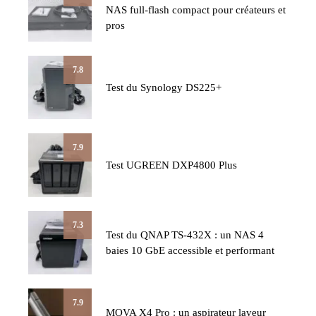
NAS full-flash compact pour créateurs et
pros
7.8
Test du Synology DS225+
7.9
Test UGREEN DXP4800 Plus
7.3
Test du QNAP TS-432X : un NAS 4
baies 10 GbE accessible et performant
7.9
MOVA X4 Pro : un aspirateur laveur