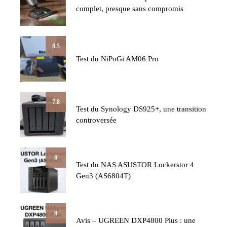
complet, presque sans compromis
8.5
Test du NiPoGi AM06 Pro
7.8
Test du Synology DS925+, une transition
controversée
8
Test du NAS ASUSTOR Lockerstor 4
Gen3 (AS6804T)
8
Avis – UGREEN DXP4800 Plus : une