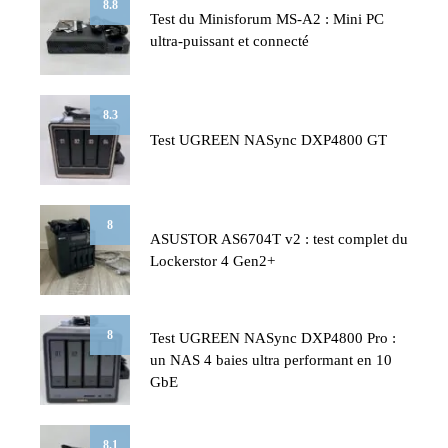
8.8
Test du Minisforum MS-A2 : Mini PC
ultra-puissant et connecté
8.3
Test UGREEN NASync DXP4800 GT
8
ASUSTOR AS6704T v2 : test complet du
Lockerstor 4 Gen2+
8
Test UGREEN NASync DXP4800 Pro :
un NAS 4 baies ultra performant en 10
GbE
8.1