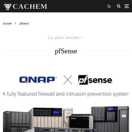
Accueil
pfSense
Le plus ancien
pfSense