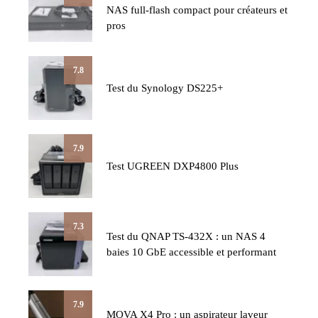
NAS full-flash compact pour créateurs et
pros
7.8
Test du Synology DS225+
7.9
Test UGREEN DXP4800 Plus
7.3
Test du QNAP TS-432X : un NAS 4
baies 10 GbE accessible et performant
7.9
MOVA X4 Pro : un aspirateur laveur