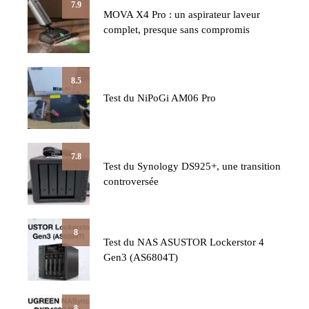
7.9
MOVA X4 Pro : un aspirateur laveur
complet, presque sans compromis
8.5
Test du NiPoGi AM06 Pro
7.8
Test du Synology DS925+, une transition
controversée
8
Test du NAS ASUSTOR Lockerstor 4
Gen3 (AS6804T)
8