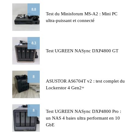
8.8
Test du Minisforum MS-A2 : Mini PC
ultra-puissant et connecté
8.3
Test UGREEN NASync DXP4800 GT
8
ASUSTOR AS6704T v2 : test complet du
Lockerstor 4 Gen2+
8
Test UGREEN NASync DXP4800 Pro :
un NAS 4 baies ultra performant en 10
GbE