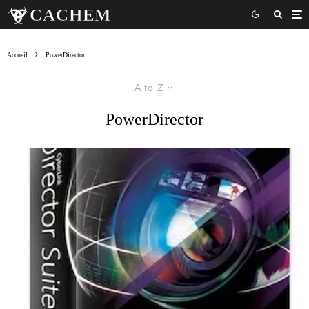
Accueil
PowerDirector
A to Z
PowerDirector