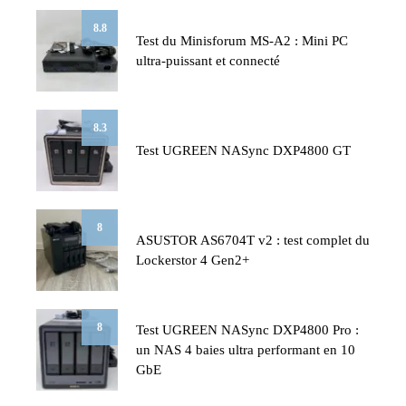
8.8
Test du Minisforum MS-A2 : Mini PC
ultra-puissant et connecté
8.3
Test UGREEN NASync DXP4800 GT
8
ASUSTOR AS6704T v2 : test complet du
Lockerstor 4 Gen2+
8
Test UGREEN NASync DXP4800 Pro :
un NAS 4 baies ultra performant en 10
GbE