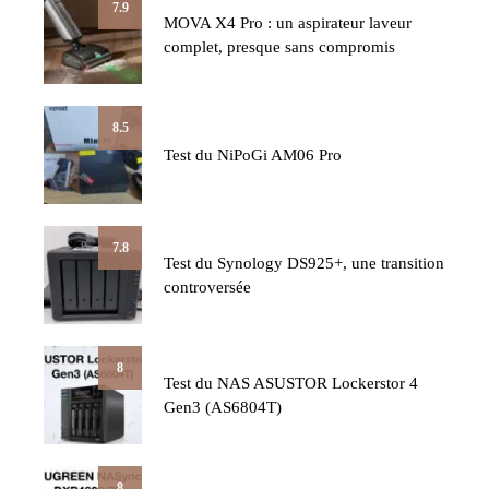
7.9
MOVA X4 Pro : un aspirateur laveur
complet, presque sans compromis
8.5
Test du NiPoGi AM06 Pro
7.8
Test du Synology DS925+, une transition
controversée
8
Test du NAS ASUSTOR Lockerstor 4
Gen3 (AS6804T)
8