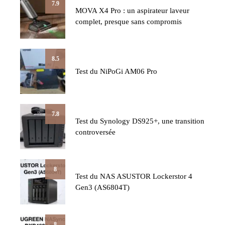
7.9
MOVA X4 Pro : un aspirateur laveur
complet, presque sans compromis
8.5
Test du NiPoGi AM06 Pro
7.8
Test du Synology DS925+, une transition
controversée
8
Test du NAS ASUSTOR Lockerstor 4
Gen3 (AS6804T)
8