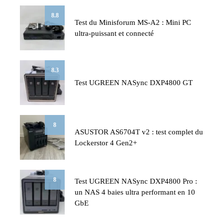
8.8
Test du Minisforum MS-A2 : Mini PC
ultra-puissant et connecté
8.3
Test UGREEN NASync DXP4800 GT
8
ASUSTOR AS6704T v2 : test complet du
Lockerstor 4 Gen2+
8
Test UGREEN NASync DXP4800 Pro :
un NAS 4 baies ultra performant en 10
GbE