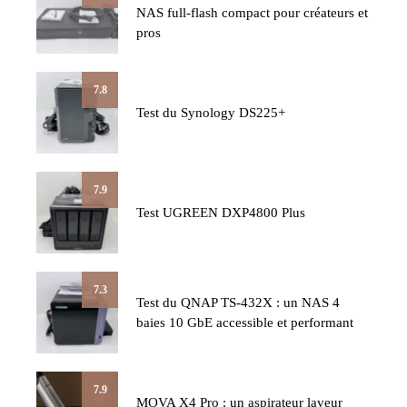
NAS full-flash compact pour créateurs et
pros
7.8
Test du Synology DS225+
7.9
Test UGREEN DXP4800 Plus
7.3
Test du QNAP TS-432X : un NAS 4
baies 10 GbE accessible et performant
7.9
MOVA X4 Pro : un aspirateur laveur