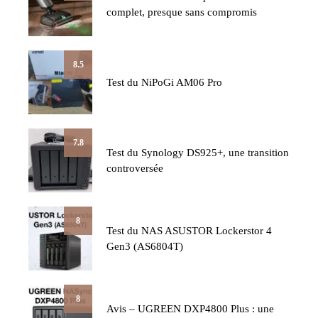
complet, presque sans compromis
8.5
Test du NiPoGi AM06 Pro
7.8
Test du Synology DS925+, une transition
controversée
8
Test du NAS ASUSTOR Lockerstor 4
Gen3 (AS6804T)
8
Avis – UGREEN DXP4800 Plus : une