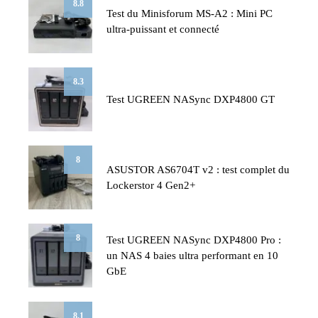
8.8
Test du Minisforum MS-A2 : Mini PC
ultra-puissant et connecté
8.3
Test UGREEN NASync DXP4800 GT
8
ASUSTOR AS6704T v2 : test complet du
Lockerstor 4 Gen2+
8
Test UGREEN NASync DXP4800 Pro :
un NAS 4 baies ultra performant en 10
GbE
8.1