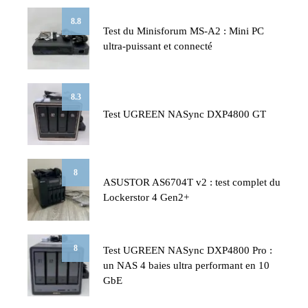
8.8
Test du Minisforum MS-A2 : Mini PC
ultra-puissant et connecté
8.3
Test UGREEN NASync DXP4800 GT
8
ASUSTOR AS6704T v2 : test complet du
Lockerstor 4 Gen2+
8
Test UGREEN NASync DXP4800 Pro :
un NAS 4 baies ultra performant en 10
GbE