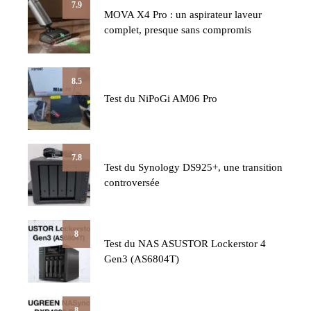
7.9
MOVA X4 Pro : un aspirateur laveur
complet, presque sans compromis
8.5
Test du NiPoGi AM06 Pro
7.8
Test du Synology DS925+, une transition
controversée
8
Test du NAS ASUSTOR Lockerstor 4
Gen3 (AS6804T)
8